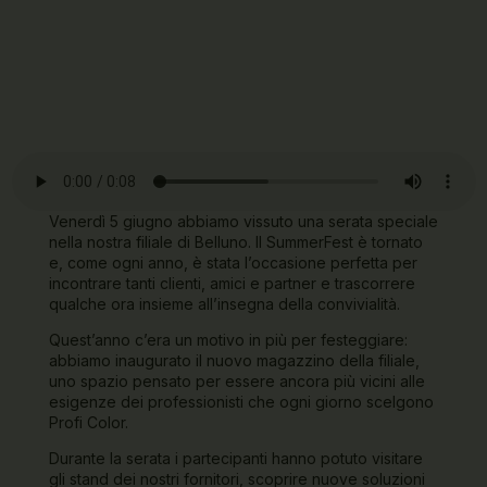
fissaggio
Smalti
Attrezzi
Finiture
e stucci
Edilizia
elettrici,
Isolanti
Soffitti
Smalti
pompe
Proficolor Academy
sospesi
Industria
spruzzo e
Isolanti
Solventi,
Idropulitrici
Proficolor Academy
detergenti
Attrezzi
e
manuali
trattamento
Nastri
pietre
Mascheratura
Spray
+ Carta da
Vernici
pulire
Venerdì 5 giugno abbiamo vissuto una serata speciale
Legno
Scale e
nella nostra filiale di Belluno. Il SummerFest è tornato
Edilizia
ponteggi
e, come ogni anno, è stata l’occasione perfetta per
Proficolor Academy
Proficolor Academy
incontrare tanti clienti, amici e partner e trascorrere
qualche ora insieme all’insegna della convivialità.
Quest’anno c’era un motivo in più per festeggiare:
abbiamo inaugurato il nuovo magazzino della filiale,
uno spazio pensato per essere ancora più vicini alle
esigenze dei professionisti che ogni giorno scelgono
Profi Color.
Durante la serata i partecipanti hanno potuto visitare
gli stand dei nostri fornitori, scoprire nuove soluzioni