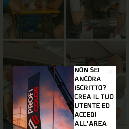
NON SEI
ANCORA
ISCRITTO?
CREA IL TUO
UTENTE ED
ACCEDI
ALL'AREA