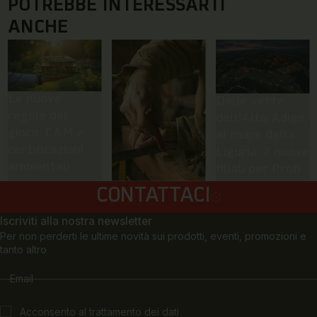
POTREBBE INTERESSARTI
ANCHE
Le nuove
Dalle vette
regole del
dell'Alto Adige,
gioco: CAM e
al mare della
certificazioni
Liguria: 7 nuove
ambientali
filiali per Profi
Color
Nuovi limiti alla
RICHIEDI
CONTATTACI
INFORMAZIONI
formaldeide:
Iscriviti alla nostra newsletter
dal 06 agosto
Per non perderti le ultime novità sui prodotti, eventi, promozioni e
stretta sui
tanto altro
prodotti!
Email
I
Acconsento al trattamento dei dati