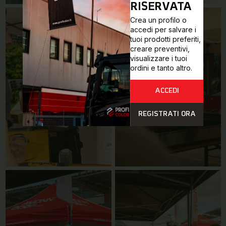
RISERVATA
Crea un profilo o
accedi per salvare i
tuoi prodotti preferiti,
creare preventivi,
visualizzare i tuoi
ordini e tanto altro.
ACCEDI
REGISTRATI ORA