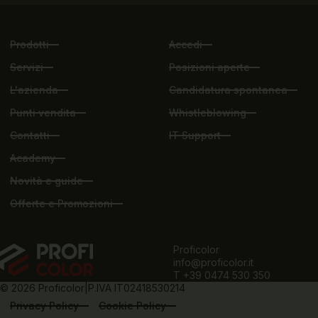
Prodotti
Accedi
Servizi
Posizioni aperte
L'azienda
Candidatura spontanea
Punti vendita
Whistleblowing
Contatti
IT Support
Academy
Novità e guide
Offerte e Promozioni
Proficolor
info@proficolor.it
T +39 0474 530 350
© 2026 Proficolor
P.IVA IT02418530214
Italiano
Privacy Policy
Cookie Policy